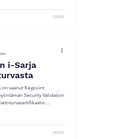
 sen pitäisi • Tuki, joka
nee pieleen Se kasaantuu – ei
**ajalla, turhautumisena ja
*
━ Olemme oppinee
seen
n i-Sarja
oturvasta
a on saanut Keypoint
myöntämän Security Validation
ietoturvasertifikaatin.
, että Konica Minoltan
hyvin suojattuja laitetason
nolta bizhub i-Series on
e -organisaation myöntämän