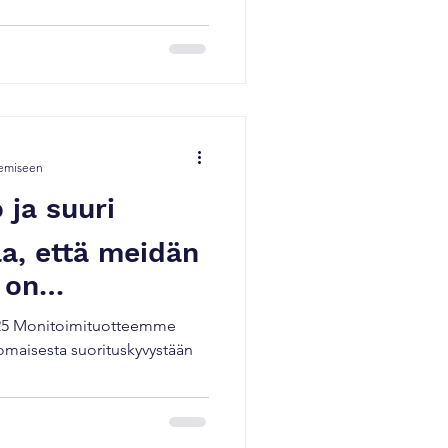
n tuotantoon keskittyvän
ica Minoltan
myytiin Sonylle. Vuonna 2013
kemiseen
 ja suuri
aa, että meidän
 on
lä 𝐁𝐮𝐲𝐞𝐫𝐬
𝐫𝐝𝐬 2025 Monitoimituotteemme
𝐚𝐫𝐝𝐬 palkinnolla
nomaisesta suorituskyvystään
𝟓 𝐀𝟑 𝐋𝐢𝐧𝐞 of
d