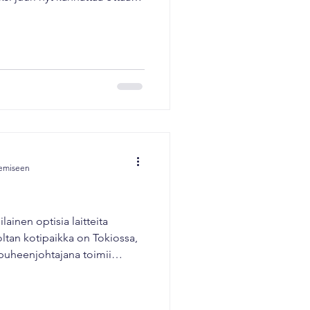
ossa Microsoftin Vesku
Markus Päivärinta kertovat,
oa, lisää tuottavuutta ja tuo
at: Miksi tekoäly on
 ja miten se tuo kilpailuetua
, myynnistä ja asiakaspalve
kemiseen
lainen optisia laitteita
oltan kotipaikka on Tokiossa,
 puheenjohtajana toimii
zaki. Konica Minolta syntyi,
olta fuusioituivat 7.
sa 2008 Konica Minolta