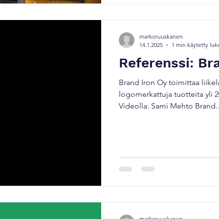
markoruuskanen
14.1.2025
1 min käytetty lu
Referenssi: Br
Brand Iron Oy toimittaa liike
logomerkattuja tuotteita yli
Videolla: Sami Mehto Brand..
markoruuskanen