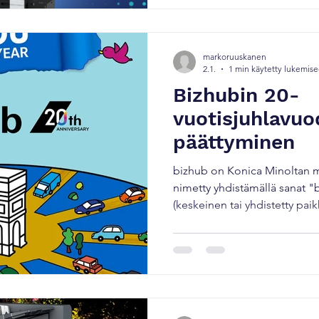
Security Validation Seal for 
tietoturvasertifikaatin . Keyp
markoruuskanen
2.1.
1 min käytetty lukemis
Bizhubin 20-
vuotisjuhlavu
päättyminen
bizhub on Konica Minoltan m
nimetty yhdistämällä sanat "b
(keskeinen tai yhdistetty paikk
keskukseen." Tämä oli bizhub
kun se syntyi 20 vuotta sitte
vuosikymmenen aikana liike
muuttunut nopeasti. Silti b
keskittynyt ihmisiin jokaisen
sopeutunut muuttuviin aikoih