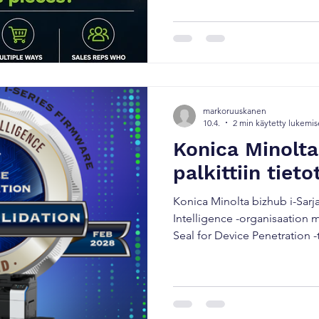
joka tuntuu vaikeammalta kuin
ilmestyy vasta, kun jokin me
aina ilmeisillä tavoilla, vaan 
tuottavuuden menetyksenä.*
━━━━━━━━━━━━━━━━━━━━━
markoruuskanen
10.4.
2 min käytetty lukemi
Konica Minolta
palkittiin tiet
Konica Minolta bizhub i-Sarj
Intelligence -organisaation 
Seal for Device Penetration -t
Riippumaton testaus osoittaa
bizhub i-Series -laitteet ovat 
kyberuhkia vastaan Konica Mi
saanut Keypoint Intelligenc