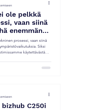
ukemiseen
i ole pelkkä
ssi, vaan siinä
yhä enemmän
tuksia.
ekninen prosessi, vaan siinä
päristövaikutuksia. Siksi
stimissamme käytettävästä
ka nostaa energiatehokkuuden,
en täysin uudelle tasolle. 🔋
 suorituskykyä Simitri™ V
sa lämpötilassa kuin
arkoittaa pienempää
tulostuksella. Kun tähä
ukemiseen
 bizhub C250i