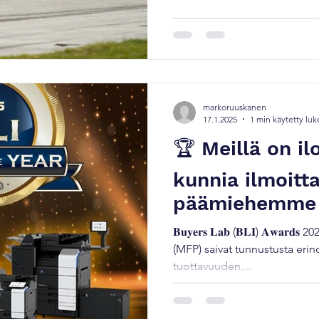
tiedotti perustavansa Kiinaa
tytäryhtiön. Myöhemmin Kon
valokuvakameraliiketoiminta 
Konica
markoruuskanen
17.1.2025
1 min käytetty lu
🏆 Meillä on ilo
kunnia ilmoitt
päämiehemme
tunnustettu viidel
𝐁𝐮𝐲𝐞𝐫𝐬 𝐋𝐚𝐛 (𝐁𝐋𝐈) 𝐀𝐰𝐚
𝐋𝐚𝐛 (𝐁𝐋𝐈) 𝐀𝐰
(MFP) saivat tunnustusta eri
tuottavuuden,...
mukaan lukien 𝟐𝟎
the Year Awar