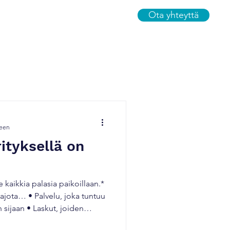
Ota yhteyttä
Yhteys
Uutiset
Tarjoukset
seen
ityksellä on
le kaikkia palasia paikoillaan.*
hajota… • Palvelu, joka tuntuu
n sijaan • Laskut, joiden
uan • Tarvikkeiden tilaaminen,