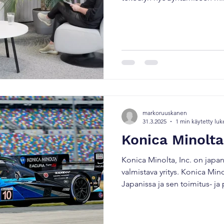
tekoäly käyttöön? Tässä jaks
Paananen ja Konica Minoltan 
miten tekoäly muuttaa työntek
kilpailuetua. Jakson pääkohd
ajankohtaisempi kuin koskaan
Käytännön esimerkkejä HR:stä
markoruuskanen
31.3.2025
1 min käytetty lu
Konica Minolta
Konica Minolta, Inc. on japani
valmistava yritys. Konica Min
Japanissa ja sen toimitus- ja
japanilainen Masatoshi Matsu
kun japanilaiset Konica ja Min
tammikuuta 2003. Helmikuus