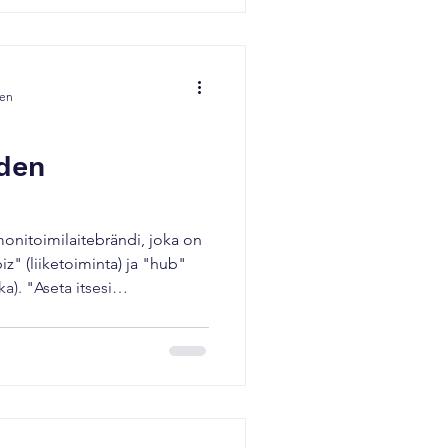
Device Penetration -
oint Intelligence on jo
een
oden
onitoimilaitebrändi, joka on
iz" (liiketoiminta) ja "hub"
a). "Aseta itsesi
in taustalla oleva konsepti,
n. ✨ Viimeisten kahden
toimintaympäristö on
izhub on johdonmukaisesti
 työpaikan ytimessä ja
in pysyen samalla uskollisen