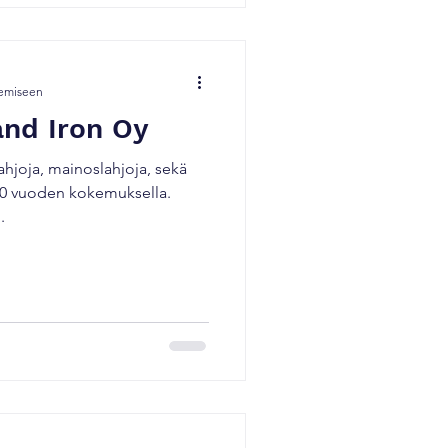
kemiseen
and Iron Oy
lahjoja, mainoslahjoja, sekä
 20 vuoden kokemuksella.
.