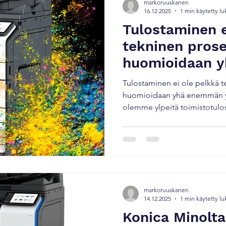
markoruuskanen
16.12.2025
1 min käytetty l
Tulostaminen e
tekninen prose
huomioidaan 
ympäristövaiku
Tulostaminen ei ole pelkkä t
huomioidaan yhä enemmän ym
olemme ylpeitä toimistotulo
Simitri™ V -väriaineesta, jo
suorituskyvyn ja vastuullisuud
Vähemmän energiaa, enemmän
sulaa huomattavasti alemmas
perinteinen väriaine, mikä t
energiankulutusta jokaisella 
markoruuskanen
14.12.2025
1 min käytetty l
Konica Minolta