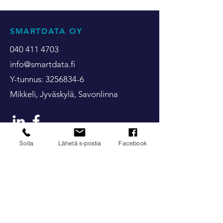
SMARTDATA OY
040 411 4703
info@smartdata.fi
Y-tunnus:
3256834-6
Mikkeli, Jyväskylä, Savonlinna
Soita
Lähetä s-postia
Facebook
HUOLTO
huolto@smartdata.fi
Jätä huoltopyyntö
Tarviketilaus