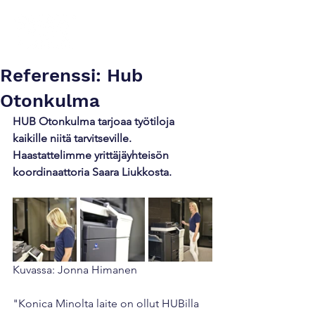
Referenssi: Hub
Otonkulma
HUB Otonkulma tarjoaa työtiloja 
kaikille niitä tarvitseville. 
Haastattelimme yrittäjäyhteisön 
koordinaattoria Saara Liukkosta.
Kuvassa: Jonna Himanen
"Konica Minolta laite on ollut HUBilla 