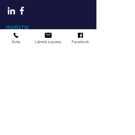
HUOLTO
Soita
Lähetä s-postia
Facebook
huolto@smartdata.fi
Jätä huoltopyyntö
Tarviketilaus
Lataa esite
© 2022 by MS Jonna
LAITTEET
Monitoimilaitteet
Etikettien tulostus
Digitaaliset arkkipainokoneet