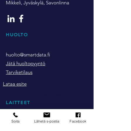
Mikkeli, Jyväskylä, Savonlinna
HUOLTO
huolto@smartdata.fi
Jätä huoltopyyntö
Tarviketilaus
Lataa esite
© 2022 by MS Jonna
LAITTEET
Monitoimilaitteet
Soita
Lähetä s-postia
Facebook
Etikettien tulostus