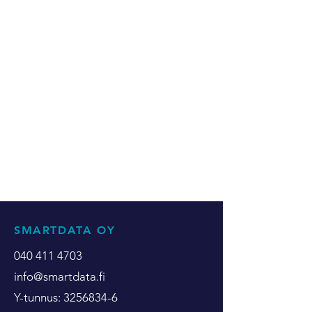
SMARTDATA OY
040 411 4703
info@smartdata.fi
Y-tunnus:
3256834-6