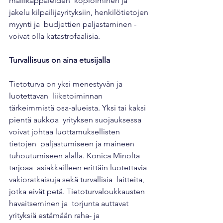
mallikappaleiden  kopioiminen ja 
jakelu kilpailijayrityksiin, henkilötietojen 
myynti ja  budjettien paljastaminen - 
voivat olla katastrofaalisia.
Turvallisuus on aina etusijalla
Tietoturva on yksi menestyvän ja 
luotettavan  liiketoiminnan 
tärkeimmistä osa-alueista. Yksi tai kaksi 
pientä aukkoa  yrityksen suojauksessa 
voivat johtaa luottamuksellisten 
tietojen  paljastumiseen ja maineen 
tuhoutumiseen alalla. Konica Minolta 
tarjoaa  asiakkailleen erittäin luotettavia 
vakioratkaisuja sekä turvallisia  laitteita, 
jotka eivät petä. Tietoturvaloukkausten 
havaitseminen ja  torjunta auttavat 
yrityksiä estämään raha- ja 