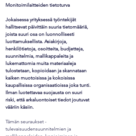
Monitoimilaitteiden tietoturva
Jokaisessa yrityksessä työntekijät 
hallitsevat päivittäin suuria tietomääriä, 
joista suuri osa on luonnollisesti 
luottamuksellista. Asiakirjoja, 
henkilötietoja, osoitteita, budjetteja, 
suunnitelmia, mallikappaleita ja 
lukemattomia muita materiaaleja 
tulostetaan, kopioidaan ja skannataan 
kaiken muotoisissa ja kokoisissa 
kaupallisissa organisaatioissa joka tunti. 
Ilman luotettavaa suojausta on suuri 
riski, että arkaluontoiset tiedot joutuvat 
vääriin käsiin.      
Tämän seuraukset - 
tulevaisuudensuunnitelmien ja 