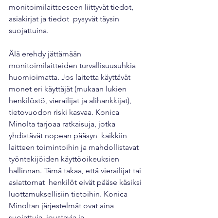
monitoimilaitteeseen liittyvät tiedot, 
asiakirjat ja tiedot  pysyvät täysin 
suojattuina.
Älä erehdy jättämään 
monitoimilaitteiden turvallisuusuhkia 
huomioimatta. Jos laitetta käyttävät 
monet eri käyttäjät (mukaan lukien  
henkilöstö, vierailijat ja alihankkijat), 
tietovuodon riski kasvaa. Konica 
Minolta tarjoaa ratkaisuja, jotka 
yhdistävät nopean pääsyn  kaikkiin 
laitteen toimintoihin ja mahdollistavat 
työntekijöiden käyttöoikeuksien 
hallinnan. Tämä takaa, että vierailijat tai 
asiattomat  henkilöt eivät pääse käsiksi 
luottamuksellisiin tietoihin. Konica  
Minoltan järjestelmät ovat aina 
suojattuja, joustavia ja 