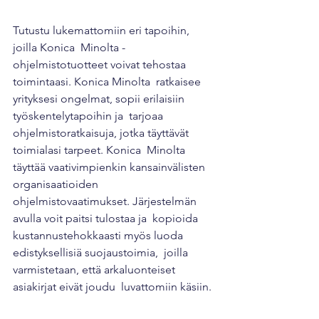
Tutustu lukemattomiin eri tapoihin, 
joilla Konica  Minolta -
ohjelmistotuotteet voivat tehostaa 
toimintaasi. Konica Minolta  ratkaisee 
yrityksesi ongelmat, sopii erilaisiin 
työskentelytapoihin ja  tarjoaa 
ohjelmistoratkaisuja, jotka täyttävät 
toimialasi tarpeet. Konica  Minolta 
täyttää vaativimpienkin kansainvälisten 
organisaatioiden  
ohjelmistovaatimukset. Järjestelmän 
avulla voit paitsi tulostaa ja  kopioida 
kustannustehokkaasti myös luoda 
edistyksellisiä suojaustoimia,  joilla 
varmistetaan, että arkaluonteiset 
asiakirjat eivät joudu  luvattomiin käsiin.