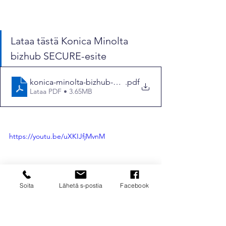
Lataa tästä Konica Minolta 
bizhub SECURE-esite
konica-minolta-bizhub-SECURE_esite_FI_LOW
.pdf
Lataa PDF • 3.65MB
https://youtu.be/uXKIJfjMvnM
Soita
Lähetä s-postia
Facebook