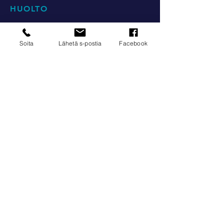
HUOLTO
huolto@smartdata.fi
Soita
Lähetä s-postia
Facebook
Jätä huoltopyyntö
Tarviketilaus
Lataa esite
© 2022 by MS Jonna
LAITTEET
Monitoimilaitteet
Etikettien tulostus
Digitaaliset arkkipainokoneet
Suurkuvatulostimet
YRITYS