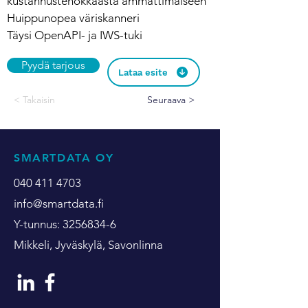
kustannustehokkaasta ammattimaiseen
Huippunopea väriskanneri
Täysi OpenAPI- ja IWS-tuki
Pyydä tarjous
Lataa esite
< Takaisin
Seuraava >
SMARTDATA OY
040 411 4703
info@smartdata.fi
Y-tunnus:
3256834-6
Mikkeli, Jyväskylä, Savonlinna