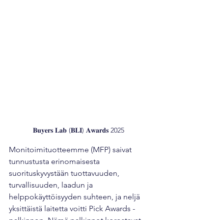
𝐁𝐮𝐲𝐞𝐫𝐬 𝐋𝐚𝐛 (𝐁𝐋𝐈) 𝐀𝐰𝐚𝐫𝐝𝐬 2025
Monitoimituotteemme (MFP) saivat 
tunnustusta erinomaisesta 
suorituskyvystään tuottavuuden, 
turvallisuuden, laadun ja 
helppokäyttöisyyden suhteen, ja neljä 
yksittäistä laitetta voitti Pick Awards -