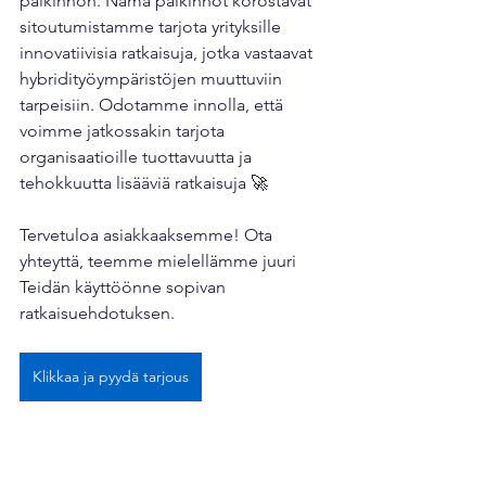
palkinnon. Nämä palkinnot korostavat 
sitoutumistamme tarjota yrityksille 
innovatiivisia ratkaisuja, jotka vastaavat 
hybridityöympäristöjen muuttuviin 
tarpeisiin. Odotamme innolla, että 
voimme jatkossakin tarjota 
organisaatioille tuottavuutta ja 
tehokkuutta lisääviä ratkaisuja 🚀
Tervetuloa asiakkaaksemme! Ota 
yhteyttä, teemme mielellämme juuri 
Teidän käyttöönne sopivan 
ratkaisuehdotuksen.
Klikkaa ja pyydä tarjous