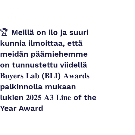
🏆 Meillä on ilo ja suuri
kunnia ilmoittaa, että
meidän päämiehemme
on tunnustettu viidellä
𝐁𝐮𝐲𝐞𝐫𝐬 𝐋𝐚𝐛 (𝐁𝐋𝐈) 𝐀𝐰𝐚𝐫𝐝𝐬
palkinnolla mukaan
lukien 𝟐𝟎𝟐𝟓 𝐀𝟑 𝐋𝐢𝐧𝐞 of the
Year Award